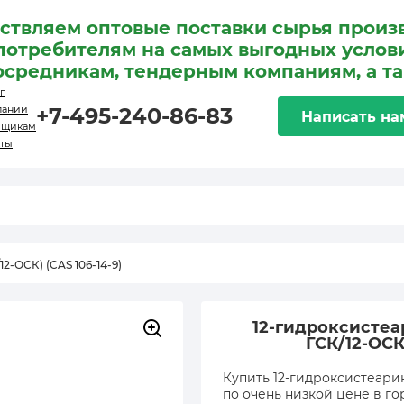
ствляем оптовые поставки сырья произ
потребителям на самых выгодных услови
осредникам, тендерным компаниям, а т
г
пании
+7-495-240-86-83
Написать на
вщикам
кты
2-ОСК) (CAS 106-14-9)
12-гидроксистеа
ГСК/12-ОСК)
Купить 12-гидроксистеарино
по очень низкой цене в го