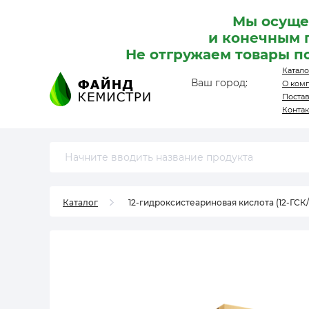
Мы осуще
и конечным 
Не отгружаем товары п
Катало
Ваш город:
О ком
Поста
Конта
Каталог
12-гидроксистеариновая кислота (12-ГСК/1