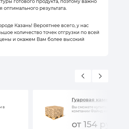
туры готового продукта, поэтому важно
 оптимального результата.
ороде Казань! Вероятнее всего, у нас
льшое количество точек отгрузки по всей
 цены и окажем Вам более высокий
Гуаровая камедь
м в
Вы сможете купить Гуаровая ка
компании Файнд кемистри
от 154 руб/кг