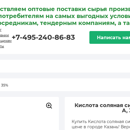
ствляем оптовые поставки сырья произ
потребителям на самых выгодных услови
осредникам, тендерным компаниям, а т
г
пании
+7-495-240-86-83
Написать на
вщикам
кты
, 35%
Кислота соляная с
А,
Купить Кислота соляная си
цене в городе Казань! Вер