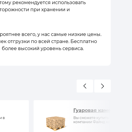
тому рекомендуется использовать
сторожности при хранении и
роятнее всего, у нас самые низкие цены.
ек отгрузки по всей стране. Бесплатно
 более высокий уровень сервиса.
Гуаровая камедь
м в
Вы сможете купить Гуаровая ка
компании Файнд кемистри