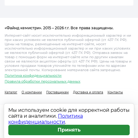
«Файнд кемистри». 2015 – 2026 г.г. Все права защищены.
Интернет-сайт носит исключительно информационный характер и ни
при каких условиях не является публичной офертой (ст. 437 ГК РФ).
Цены на товары, размещенные на интернет-сайте, носят
исключительно информационный характер и ни при каких условиях
не являются публичной офертой (ст. 437 ГК РФ). Отправка заявок на
товар с помощью форм на интернет-сайте или по другим каналам
связи не являются акцептом оферты (ст. 437 ГК РФ). Цены на товары и
условия продажи товаров уточняйте по телефонам или по адресам
электронной почты. Копирование материалов сайта запрещено.
Политика конфиденциальности
Правила обработки персональных данных
Каталог
О компании
Поставщикам
Доставка и оплата
Контакты
Мы используем cookie для корректной работы
сайта и аналитики.
Политика
конфиденциальности
.
Принять
Главная
Каталог
Поиск