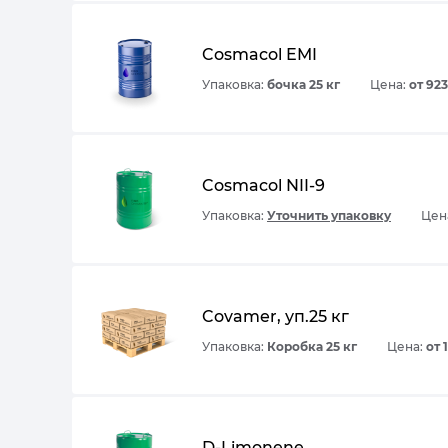
Cosmacol EMI
Упаковка:
бочка 25 кг
Цена:
от 923
Cosmacol NII-9
Упаковка:
Уточнить упаковку
Цена
Covamer, уп.25 кг
Упаковка:
Коробка 25 кг
Цена:
от 
D-Limonene