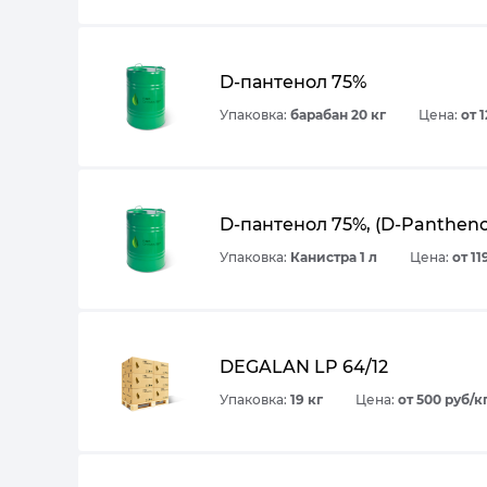
D-пантенол 75%
Упаковка:
барабан 20 кг
Цена:
от 
D-пантенол 75%, (D-Pantheno
Упаковка:
Канистра 1 л
Цена:
от 11
DEGALAN LP 64/12
Упаковка:
19 кг
Цена:
от 500 руб/к