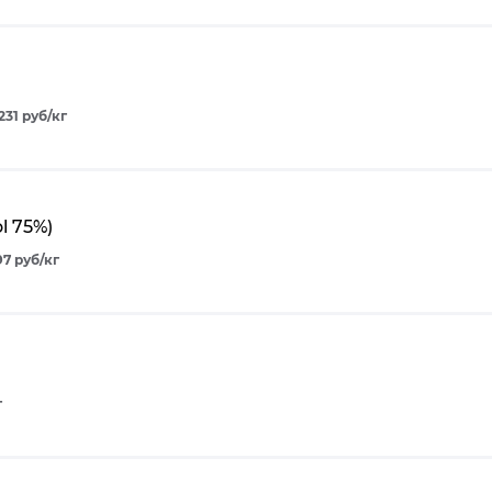
1231 руб/кг
l 75%)
97 руб/кг
г