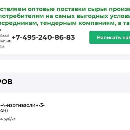
ствляем оптовые поставки сырья произ
потребителям на самых выгодных услови
осредникам, тендерным компаниям, а т
г
пании
+7-495-240-86-83
Написать на
вщикам
кты
РОВ
л-4-изотиазолин-3-
он)
04 руб/кг