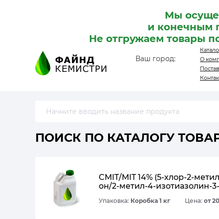
Мы осуще
и конечным 
Не отгружаем товары п
Катало
Ваш город:
О ком
Поста
Конта
ПОИСК ПО КАТАЛОГУ ТОВА
CMIT/MIT 14% (5-хлор-2-мети
он/2-метил-4-изотиазолин-3-
Упаковка:
Коробка 1 кг
Цена:
от 2