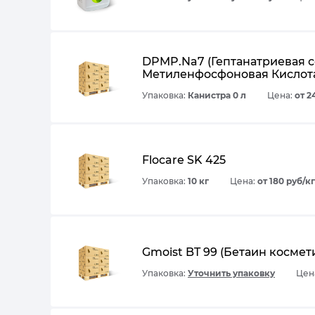
DPMP.Na7 (Гептанатриевая с
Метиленфосфоновая Кислота
Упаковка:
Канистра 0 л
Цена:
от 2
Flocare SK 425
Упаковка:
10 кг
Цена:
от 180 руб/кг
Gmoist BT 99 (Бетаин космет
Упаковка:
Уточнить упаковку
Цена