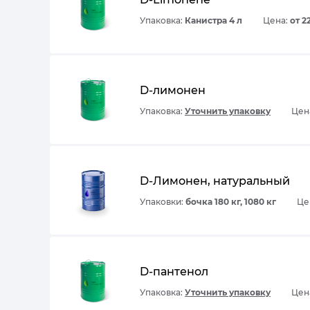
Упаковка:
Канистра 4 л
Цена:
от 2
D-лимонен
Упаковка:
Уточнить упаковку
Цена
D-Лимонен, натуральный
Упаковки:
бочка 180 кг, 1080 кг
Це
D-пантенол
Упаковка:
Уточнить упаковку
Цена