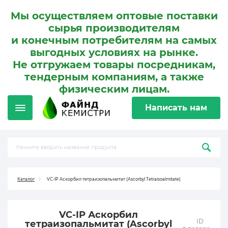
Мы осуществляем оптовые поставки
сырья производителям
и конечным потребителям на самых
выгодных условиях на рынке.
Не отгружаем товары посредникам,
тендерным компаниям, а также
физическим лицам.
Написать нам
Каталог
VC-IP Аскорбил тетраизопальмитат (Ascorbyl Tetraisoalmitate)
VC-IP Аскорбил
ID
тетраизопальмитат (Ascorbyl