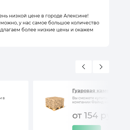
очень низкой цене в городе Алексине!
зможно, у нас самое большое количество
редлагаем более низкие цены и окажем
Гуаровая камедь
м в
Вы сможете купить Гуаровая ка
компании Файнд кемистри
от 154 руб/кг