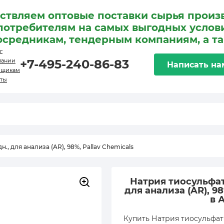
ствляем оптовые поставки сырья произ
потребителям на самых выгодных услови
осредникам, тендерным компаниям, а т
г
пании
+7-495-240-86-83
Написать на
вщикам
кты
, для анализа (AR), 98%, Pallav Chemicals
Натрия тиосульфат
для анализа (AR), 98
в 
Купить Натрия тиосульфат 