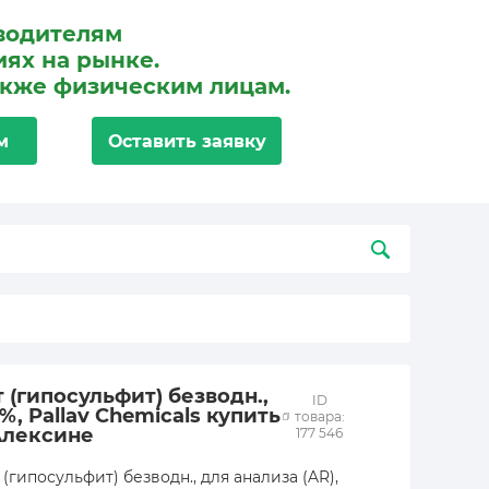
водителям
ях на рынке.
акже физическим лицам.
м
Оставить заявку
 (гипосульфит) безводн.,
ID
%, Pallav Chemicals купить
товара:
Алексине
177 546
(гипосульфит) безводн., для анализа (AR),