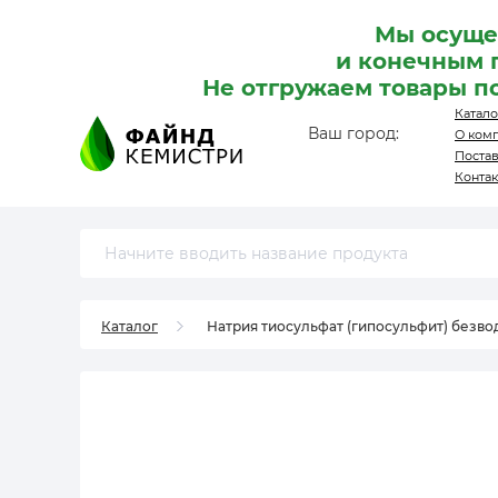
Мы осуще
и конечным 
Не отгружаем товары п
Катало
Ваш город:
О ком
Поста
Конта
Каталог
Натрия тиосульфат (гипосульфит) безводн.