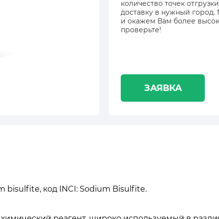
количество точек отгрузки
доставку в нужный город.
и окажем Вам более высок
проверьте!
ЗАЯВКА
isulfite, код INCI: Sodium Bisulfite.
 химический реагент, широко используемый в разли