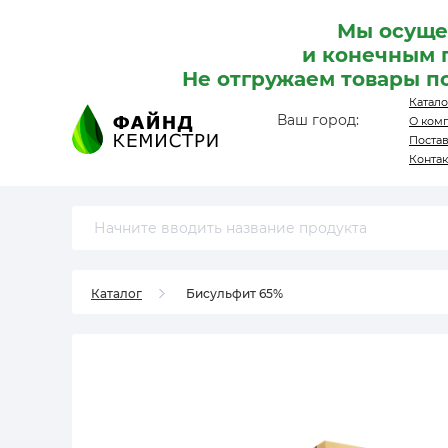
Мы осуще
и конечным 
Не отгружаем товары п
Катало
Ваш город:
О ком
Поста
Конта
Каталог
Бисульфит 65%