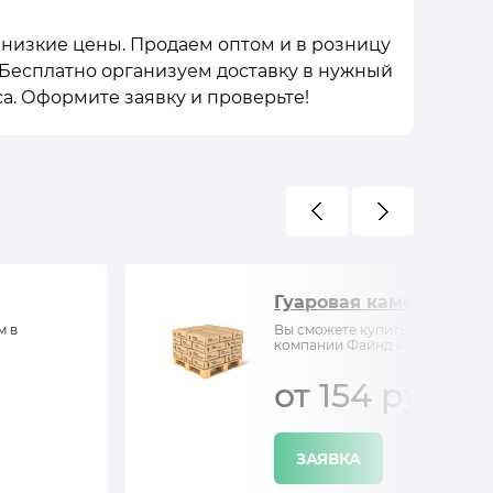
е низкие цены. Продаем оптом и в розницу
. Бесплатно организуем доставку в нужный
а. Оформите заявку и проверьте!
Гуаровая камедь
м в
Вы сможете купить Гуаровая ка
компании Файнд кемистри
от 154 руб/кг
ЗАЯВКА