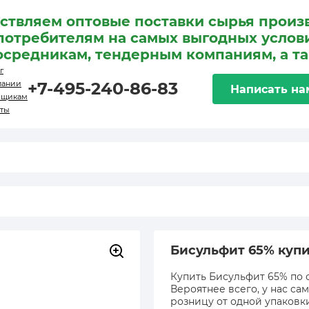
ствляем оптовые поставки сырья произ
потребителям на самых выгодных услови
осредникам, тендерным компаниям, а т
г
пании
+7-495-240-86-83
Написать на
вщикам
кты
Бисульфит 65% купи
Купить Бисульфит 65% по 
Вероятнее всего, у нас са
розницу от одной упаковк