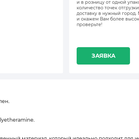
и в розницу от одной упак
количество точек отгрузки
доставку в нужный город.
и окажем Вам более высок
проверьте!
ЗАЯВКА
лен.
lyetheramine.
венный материал, который идеально подходит для и