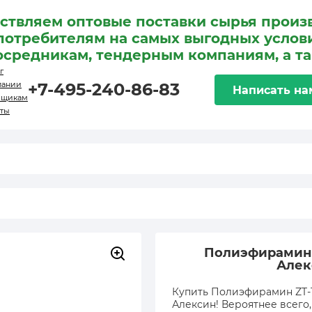
ствляем оптовые поставки сырья произ
потребителям на самых выгодных услови
осредникам, тендерным компаниям, а т
г
пании
+7-495-240-86-83
Написать на
вщикам
кты
Полиэфирамин Z
Алек
Купить Полиэфирамин ZT-1
Алексин! Вероятнее всего