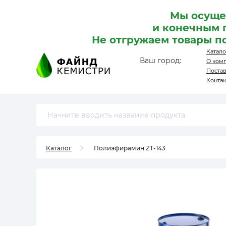
Мы осуще
и конечным 
Не отгружаем товары п
Катало
Ваш город:
О ком
Поста
Конта
Каталог
Полиэфирамин ZT-143