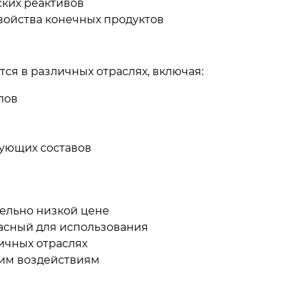
ских реактивов
войства конечных продуктов
ся в различных отраслях, включая:
лов
ующих составов
ельно низкой цене
пасный для использования
ичных отраслях
ким воздействиям