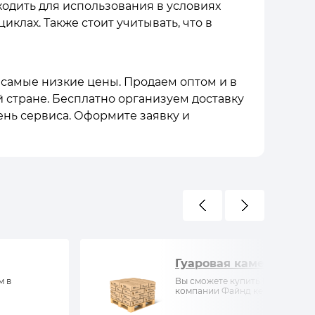
ходить для использования в условиях
клах. Также стоит учитывать, что в
с самые низкие цены. Продаем оптом и в
й стране. Бесплатно организуем доставку
ень сервиса. Оформите заявку и
Гуаровая камедь
м в
Вы сможете купить Гуаровая ка
компании Файнд кемистри