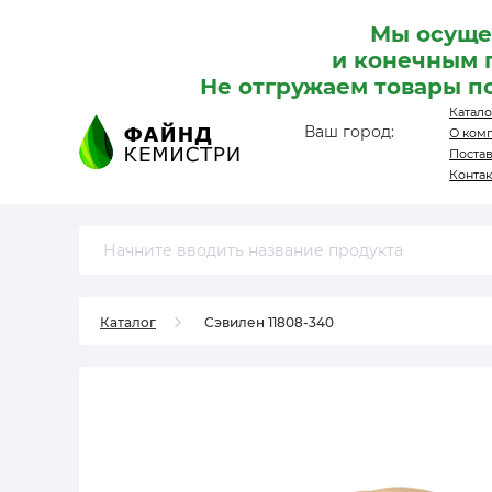
Мы осуще
и конечным 
Не отгружаем товары п
Катало
Ваш город:
О ком
Поста
Конта
Каталог
Сэвилен 11808-340