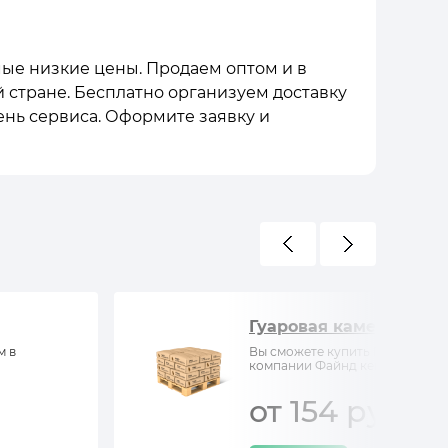
амые низкие цены. Продаем оптом и в
й стране. Бесплатно организуем доставку
ень сервиса. Оформите заявку и
Гуаровая камедь
м в
Вы сможете купить Гуаровая ка
компании Файнд кемистри
от 154 руб/кг