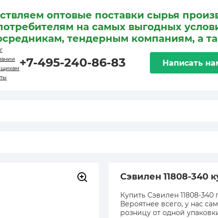
ствляем оптовые поставки сырья произ
потребителям на самых выгодных услови
осредникам, тендерным компаниям, а т
г
пании
+7-495-240-86-83
Написать на
вщикам
кты
Сэвилен 11808-340 
Купить Сэвилен 11808-340 
Вероятнее всего, у нас са
розницу от одной упаковк