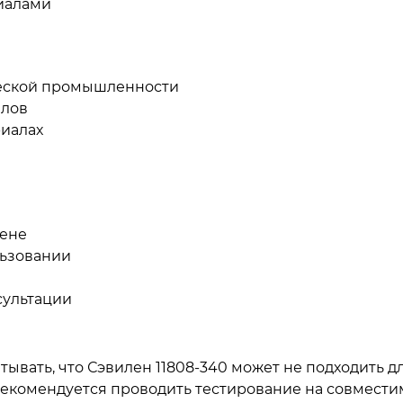
иалами
ческой промышленности
алов
иалах
цене
льзовании
сультации
тывать, что Сэвилен 11808-340 может не подходить д
рекомендуется проводить тестирование на совмести