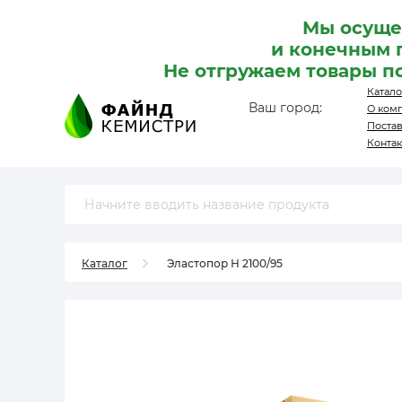
Мы осуще
и конечным 
Не отгружаем товары п
Катало
Ваш город:
О ком
Поста
Конта
Каталог
Эластопор Н 2100/95