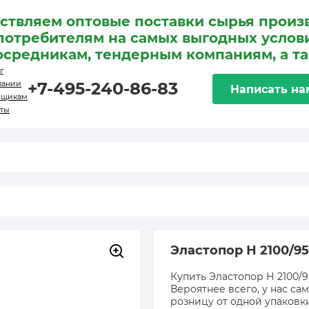
ствляем оптовые поставки сырья произ
потребителям на самых выгодных услови
осредникам, тендерным компаниям, а т
г
пании
+7-495-240-86-83
Написать на
вщикам
кты
Эластопор Н 2100/9
Купить Эластопор Н 2100/9
Вероятнее всего, у нас са
розницу от одной упаковк