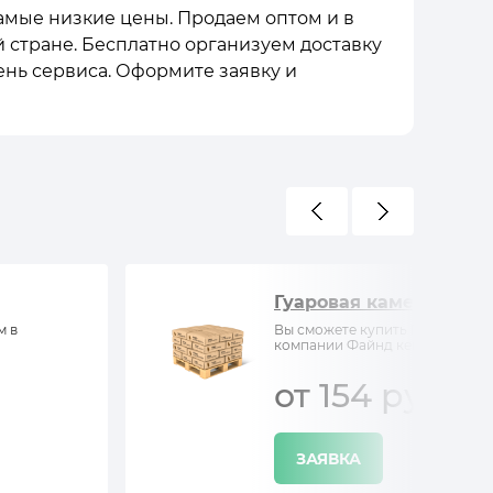
самые низкие цены. Продаем оптом и в
й стране. Бесплатно организуем доставку
ень сервиса. Оформите заявку и
Гуаровая камедь
м в
Вы сможете купить Гуаровая ка
компании Файнд кемистри
от 154 руб/кг
ЗАЯВКА