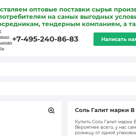
ствляем оптовые поставки сырья произ
потребителям на самых выгодных услови
осредникам, тендерным компаниям, а т
г
пании
+7-495-240-86-83
Написать на
вщикам
кты
Соль Галит марки В
Купить Соль Галит марки В
Вероятнее всего, у нас са
розницу от одной упаковк