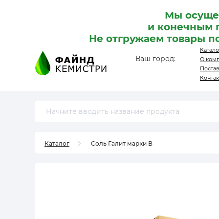
Мы осуще
и конечным 
Не отгружаем товары п
Катало
Ваш город:
О ком
Поста
Конта
Каталог
Соль Галит марки В