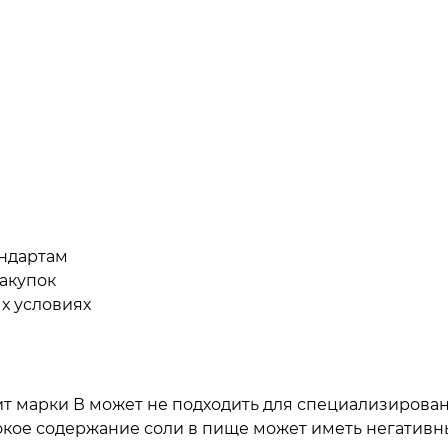
андартам
закупок
х условиях
т марки В может не подходить для специализированн
окое содержание соли в пище может иметь негативн