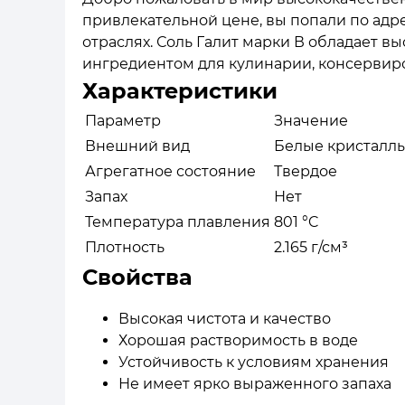
привлекательной цене, вы попали по адр
отраслях. Соль Галит марки В обладает вы
ингредиентом для кулинарии, консервиро
Характеристики
Параметр
Значение
Внешний вид
Белые кристалл
Агрегатное состояние
Твердое
Запах
Нет
Температура плавления
801 °C
Плотность
2.165 г/см³
Свойства
Высокая чистота и качество
Хорошая растворимость в воде
Устойчивость к условиям хранения
Не имеет ярко выраженного запаха