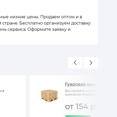
самые низкие цены. Продаем оптом и в
й стране. Бесплатно организуем доставку
ень сервиса. Оформите заявку и
Гуаровая камедь
м в
Вы сможете купить Гуаровая ка
компании Файнд кемистри
от 154 руб/кг