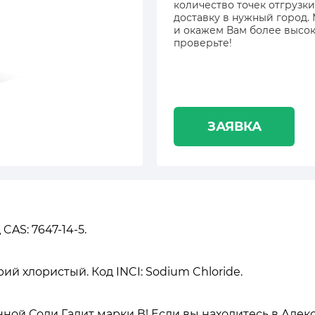
количество точек отгрузки
доставку в нужный город.
и окажем Вам более высок
проверьте!
ЗАЯВКА
CAS: 7647-14-5.
рий хлористый. Код INCI: Sodium Chloride.
ой Соли Галит марки В! Если вы находитесь в Алекси