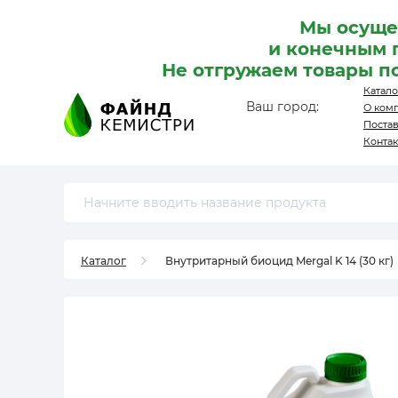
Мы осуще
и конечным 
Не отгружаем товары п
Катало
Ваш город:
О ком
Поста
Конта
Каталог
Внутритарный биоцид Mergal K 14 (30 кг)