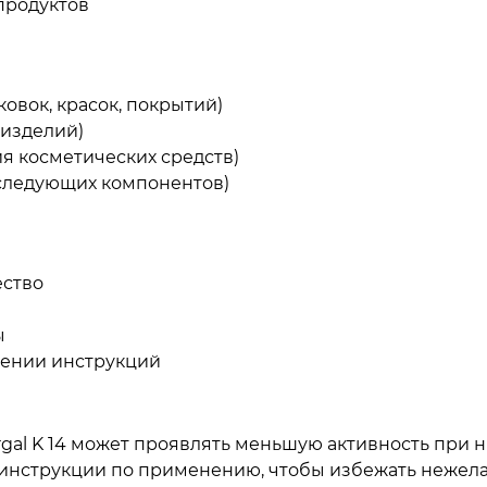
продуктов
вок, красок, покрытий)
 изделий)
я косметических средств)
 следующих компонентов)
ество
ы
дении инструкций
gal K 14 может проявлять меньшую активность при н
 инструкции по применению, чтобы избежать нежел