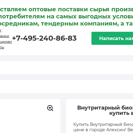
ствляем оптовые поставки сырья произ
потребителям на самых выгодных услови
осредникам, тендерным компаниям, а т
г
пании
+7-495-240-86-83
Написать на
вщикам
кты
Внутритарный биоци
купить 
Купить Внутритарный биоци
цене в городе Алексин! Ве