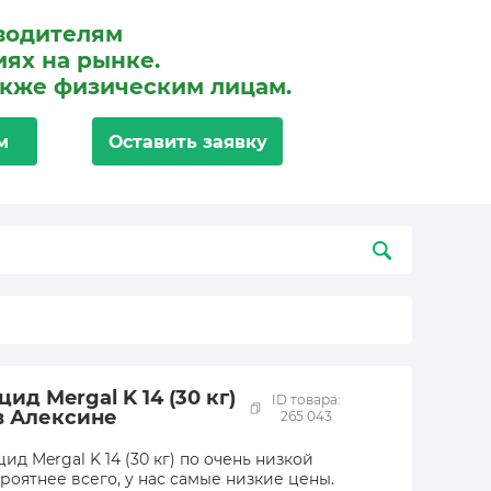
водителям
ях на рынке.
акже физическим лицам.
м
Оставить заявку
д Mergal K 14 (30 кг)
ID товара:
в Алексине
265 043
д Mergal K 14 (30 кг) по очень низкой
роятнее всего, у нас самые низкие цены.