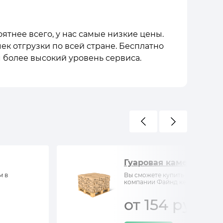
оятнее всего, у нас самые низкие цены.
ек отгрузки по всей стране. Бесплатно
 более высокий уровень сервиса.
Гуаровая камедь
м в
Вы сможете купить Гуаровая ка
компании Файнд кемистри
от 154 руб/кг