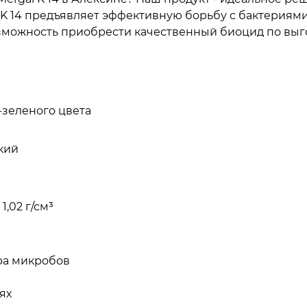
l K 14 предъявляет эффективную борьбу с бактериям
зможность приобрести качественный биоцид по выгод
-зеленого цвета
кий
,02 г/см³
ра микробов
ях