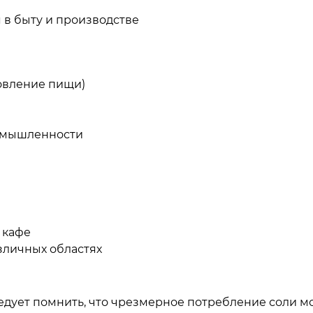
 в быту и производстве
товление пищи)
ромышленности
 кафе
зличных областях
дует помнить, что чрезмерное потребление соли м