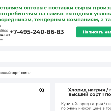
ствляем оптовые поставки сырья произ
потребителям на самых выгодных услови
осредникам, тендерным компаниям, а т
г
пании
+7-495-240-86-83
Написать на
вщикам
кты
высший сорт 1 помол
Хлорид натрия /
высший сорт 1 п
Купить Хлорид натрия / п
по очень низкой цене в го