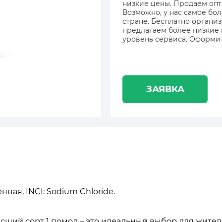
низкие цены. Продаем опт
Возможно, у нас самое бол
стране. Бесплатно органи
предлагаем более низкие
уровень сервиса. Оформит
ЗАЯВКА
ная, INCI: Sodium Chloride.
ысший сорт 1 помол – это идеальный выбор для жите