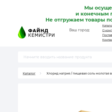
Мы осуще
и конечным 
Не отгружаем товары п
Катало
Ваш город:
О ком
Поста
Конта
Каталог
Хлорид натрия / пищевая соль молотая 