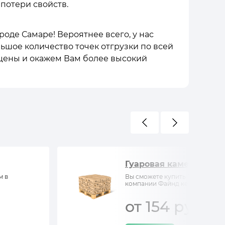
 потери свойств.
роде Самаре! Вероятнее всего, у нас
льшое количество точек отгрузки по всей
 цены и окажем Вам более высокий
Гуаровая камедь
м в
Вы сможете купить Гуаровая ка
компании Файнд кемистри
от 154 руб/кг