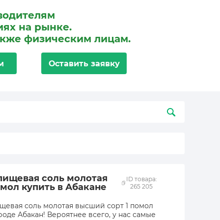
водителям
ях на рынке.
акже физическим лицам.
м
Оставить заявку
 пищевая соль молотая
ID товара:
омол купить в Абакане
265 205
ищевая соль молотая высший сорт 1 помол
роде Абакан! Вероятнее всего, у нас самые