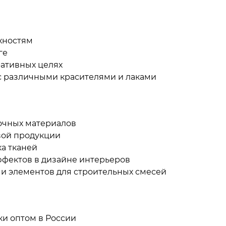
хностям
ге
ативных целях
с различными красителями и лаками
очных материалов
вой продукции
а тканей
ффектов в дизайне интерьеров
 и элементов для строительных смесей
ки оптом в России