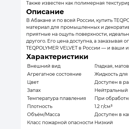
Также известен как полимерная текстури
Описание
В Абакане и по всей России, купить TEQ
материал для промышленных и декоративн
приятные на ощупь поверхности, идеальн
другого. Его цена доступна, а заказывая
TEQPOLYMER VELVET в России — и ваши из
Характеристики
Внешний вид
Гладкая, мато
Агрегатное состояние
Жидкость для
Цвет
Доступен в р
Запах
Нейтральный 
Температура плавления
При обработке
Плотность
1.2 г/см³
Объём/Масса
Доступен в к
Класс пожарной опасности
Низкий