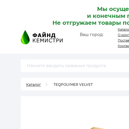
Мы осуще
и конечным 
Не отгружаем товары п
Катало
Ваш город:
О ком
Поста
Конта
Каталог
TEQPOLYMER VELVET