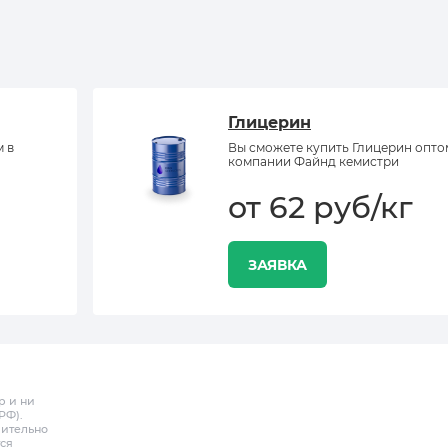
Глицерин
м в
Вы сможете купить Глицерин опто
компании Файнд кемистри
от 62 руб/кг
ЗАЯВКА
р и ни
РФ).
чительно
ся