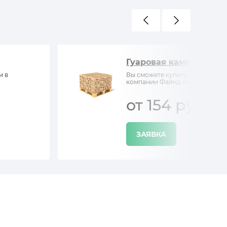
Гуаровая камедь
м в
Вы сможете купить Гуаровая ка
компании Файнд кемистри
от 154 руб/кг
ЗАЯВКА