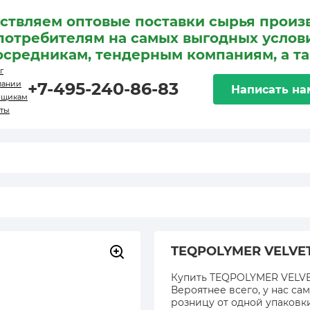
ствляем оптовые поставки сырья произ
потребителям на самых выгодных услови
осредникам, тендерным компаниям, а т
г
пании
+7-495-240-86-83
Написать на
вщикам
кты
TEQPOLYMER VELVET
Купить TEQPOLYMER VELVET
Вероятнее всего, у нас са
розницу от одной упаковк