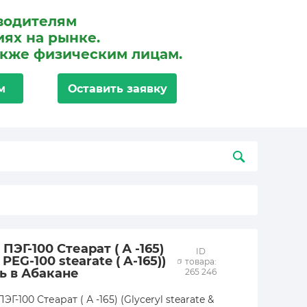
водителям
ях на рынке.
акже физическим лицам.
м
Оставить заявку
ПЭГ-100 Стеарат ( А -165)
ID
 PEG-100 stearate ( A-165))
товара:
ь в Абакане
265 246
Г-100 Стеарат ( А -165) (Glyceryl stearate &