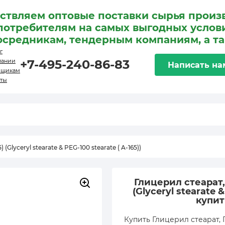
ствляем оптовые поставки сырья произ
потребителям на самых выгодных услови
осредникам, тендерным компаниям, а т
г
пании
+7-495-240-86-83
Написать на
вщикам
кты
 (Glyceryl stearate & PEG-100 stearate ( A-165))
Глицерил стеарат, 
(Glyceryl stearate &
купит
Купить Глицерил стеарат, ПЭ