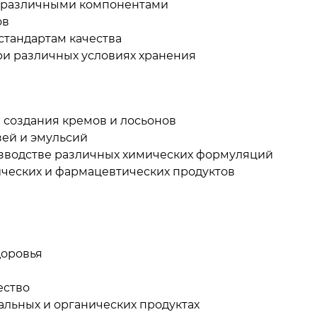
с различными компонентами
ов
стандартам качества
ри различных условиях хранения
создания кремов и лосьонов
ей и эмульсий
водстве различных химических формуляций
ческих и фармацевтических продуктов
доровья
ество
альных и органических продуктах