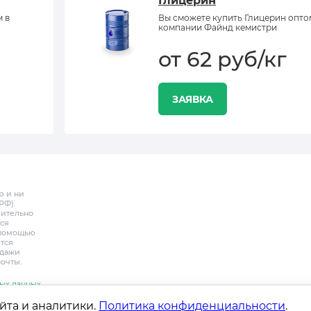
Глицерин
м в
Вы сможете купить Глицерин опто
компании Файнд кемистри
от 62 руб/кг
ЗАЯВКА
р и ни
РФ).
чительно
ся
с помощью
тся
одажи
почты.
ых данных
йта и аналитики.
Политика конфиденциальности
.
Контакты