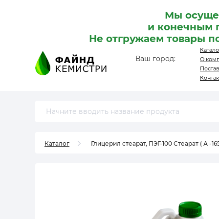
Мы осуще
и конечным 
Не отгружаем товары п
Катало
Ваш город:
О ком
Поста
Конта
Каталог
Глицерил стеарат, ПЭГ-100 Стеарат ( А -165)