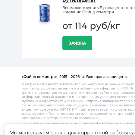
Бутилацетат
Вы сможете купить Бутилацетат опто
компании Файнд кемистри
от 114 руб/кг
ЗАЯВКА
«Файнд кемистри». 2015 – 2026 г.г. Все права защищены.
Интернет-сайт носит исключительно информационный характе
при каких условиях не является публичной офертой (ст. 437 ГК 
Цены на товары, размещенные на интернет-сайте, носят исклю
информационный характер и ни при каких условиях не являют
публичной офертой (ст. 437 ГК РФ). Отправка заявок на товар 
форм на интернет-сайте или по другим каналам связи не являю
акцептом оферты (ст. 437 ГК РФ). Цены на товары и условия пр
товаров уточняйте по телефонам или по адресам электронной 
Копирование материалов сайта запрещено.
Политика конфиденциальности
Правила обработки персональн
Мы используем cookie для корректной работы са
Каталог
О компании
Поставщикам
Доставка и оплата