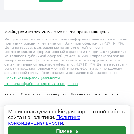
«Файнд кемистри». 2015 – 2026 г.г. Все права защищены.
Интернет-сайт носит исключительно информационный характер и ни
при каких условиях не является публичной офертой (ст. 437 ГК РФ).
Цены на товары, размещенные на интернет-сайте, носят
исключительно информационный характер и ни при каких условиях
не являются публичной офертой (ст. 437 ГК РФ). Отправка заявок на
товар с помощью форм на интернет-сайте или по другим каналам
связи не являются акцептом оферты (ст. 437 ГК РФ). Цены на товары и
условия продажи товаров уточняйте по телефонам или по адресам
электронной почты. Копирование материалов сайта запрещено.
Политика конфиденциальности
Правила обработки персональных данных
Каталог
О компании
Поставщикам
Доставка и оплата
Контакты
Мы используем cookie для корректной работы
сайта и аналитики.
Политика
конфиденциальности
.
Принять