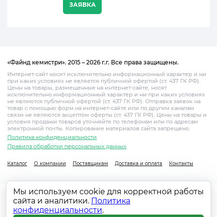
ЗАЯВКА
«Файнд кемистри». 2015 – 2026 г.г. Все права защищены.
Интернет-сайт носит исключительно информационный характер и ни
при каких условиях не является публичной офертой (ст. 437 ГК РФ).
Цены на товары, размещенные на интернет-сайте, носят
исключительно информационный характер и ни при каких условиях
не являются публичной офертой (ст. 437 ГК РФ). Отправка заявок на
товар с помощью форм на интернет-сайте или по другим каналам
связи не являются акцептом оферты (ст. 437 ГК РФ). Цены на товары и
условия продажи товаров уточняйте по телефонам или по адресам
электронной почты. Копирование материалов сайта запрещено.
Политика конфиденциальности
Правила обработки персональных данных
Каталог
О компании
Поставщикам
Доставка и оплата
Контакты
Мы используем cookie для корректной работы
сайта и аналитики.
Политика
конфиденциальности
.