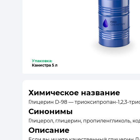
Упаковка:
Канистра 5 л
Химическое название
Глицерин D-98 — триоксипропан-1,2,3-трио
Синонимы
Глицерол, глицерин, пропиленгликоль, код I
Описание
Если вы ищете качественный глицерин Д-98