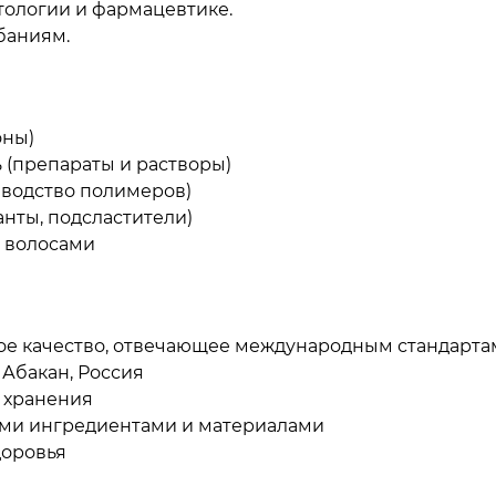
ологии и фармацевтике.
баниям.
оны)
(препараты и растворы)
водство полимеров)
нты, подсластители)
а волосами
ное качество, отвечающее международным стандарта
 Абакан, Россия
к хранения
ими ингредиентами и материалами
доровья