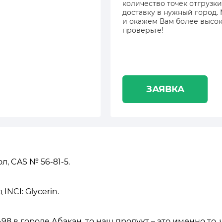
количество точек отгрузки
доставку в нужный город.
и окажем Вам более высок
проверьте!
ЗАЯВКА
л, CAS № 56-81-5.
NCI: Glycerin.
 в городе Абакан, то наш продукт – это именно то, 