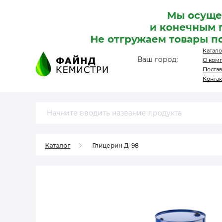
Мы осуще
и конечным 
Не отгружаем товары п
Катало
Ваш город:
О ком
Поста
Конта
Каталог
Глицерин Д-98