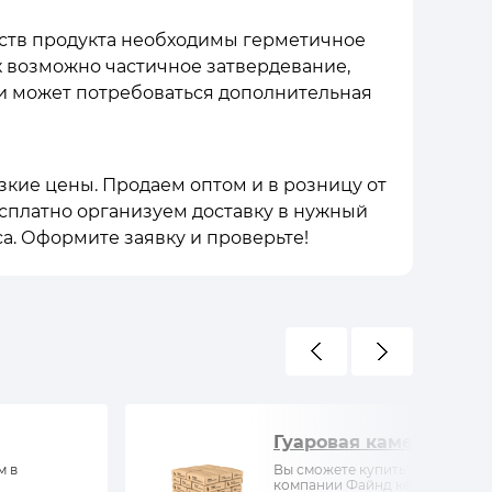
йств продукта необходимы герметичное
х возможно частичное затвердевание,
ти может потребоваться дополнительная
изкие цены. Продаем оптом и в розницу от
Бесплатно организуем доставку в нужный
а. Оформите заявку и проверьте!
Гуаровая камедь
м в
Вы сможете купить Гуаровая ка
компании Файнд кемистри