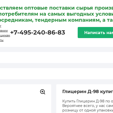
ствляем оптовые поставки сырья произ
потребителям на самых выгодных услови
осредникам, тендерным компаниям, а т
г
пании
+7-495-240-86-83
Написать на
вщикам
кты
Глицерин Д-98 купи
Купить Глицерин Д-98 по о
Вероятнее всего, у нас са
розницу от одной упаковк