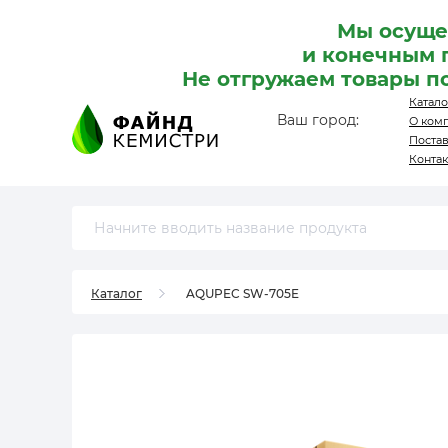
Мы осуще
и конечным 
Не отгружаем товары п
Катало
Ваш город:
О ком
Поста
Конта
Каталог
AQUPEC SW-705E