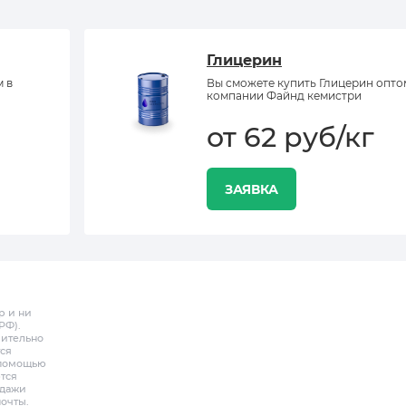
Глицерин
м в
Вы сможете купить Глицерин опто
компании Файнд кемистри
от 62 руб/кг
ЗАЯВКА
р и ни
РФ).
чительно
ся
с помощью
тся
одажи
почты.