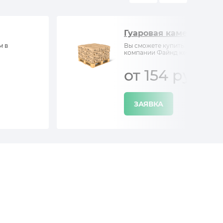
Гуаровая камедь
м в
Вы сможете купить Гуаровая ка
компании Файнд кемистри
от 154 руб/кг
ЗАЯВКА