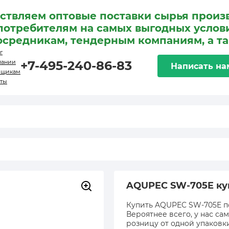
ствляем оптовые поставки сырья произ
потребителям на самых выгодных услови
осредникам, тендерным компаниям, а т
г
пании
+7-495-240-86-83
Написать на
вщикам
кты
AQUPEC SW-705E ку
Купить AQUPEC SW-705E по
Вероятнее всего, у нас са
розницу от одной упаковк