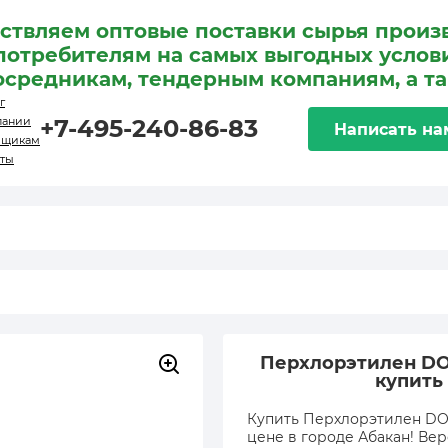
ствляем оптовые поставки сырья произ
потребителям на самых выгодных услови
осредникам, тендерным компаниям, а т
г
пании
+7-495-240-86-83
Написать на
вщикам
кты
Перхлорэтилен DOW
купить
Купить Перхлорэтилен DOW
цене в городе Абакан! Вер