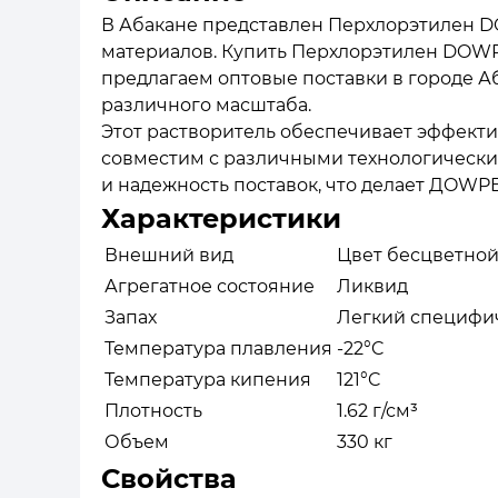
В Абакане представлен Перхлорэтилен D
материалов. Купить Перхлорэтилен DOWPE
предлагаем оптовые поставки в городе А
различного масштаба.
Этот растворитель обеспечивает эффектив
совместим с различными технологически
и надежность поставок, что делает ДOW
Характеристики
Внешний вид
Цвет бесцветной
Агрегатное состояние
Ликвид
Запах
Легкий специфич
Температура плавления
-22°C
Температура кипения
121°C
Плотность
1.62 г/см³
Объем
330 кг
Свойства