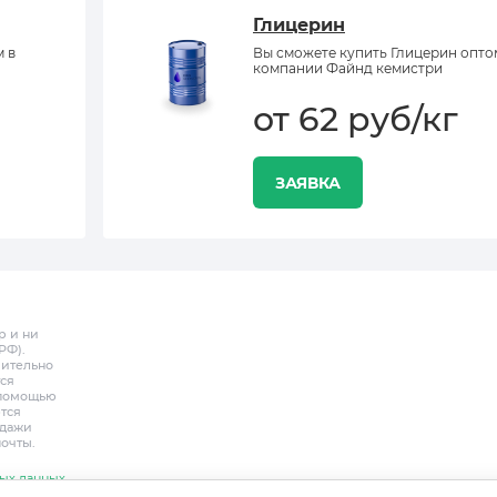
Глицерин
м в
Вы сможете купить Глицерин опто
компании Файнд кемистри
от 62 руб/кг
ЗАЯВКА
р и ни
РФ).
чительно
ся
с помощью
тся
одажи
почты.
ых данных