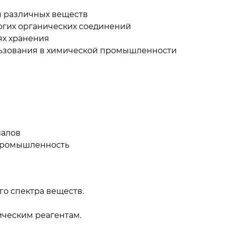
я различных веществ
огих органических соединений
ях хранения
льзования в химической промышленности
иалов
промышленность
о спектра веществ.
ическим реагентам.