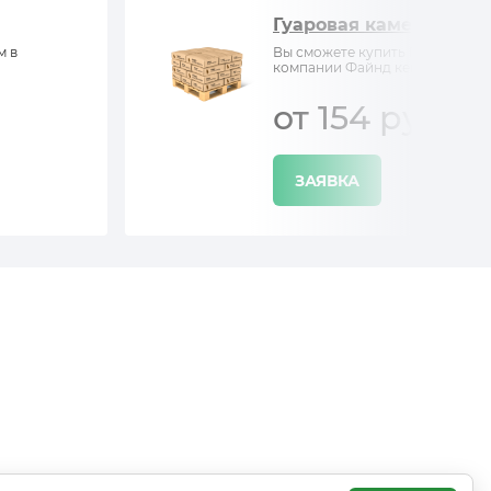
Гуаровая камедь
м в
Вы сможете купить Гуаровая ка
компании Файнд кемистри
от 154 руб/кг
ЗАЯВКА