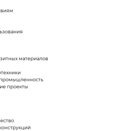
твиям
льзования
зитных материалов
отехники
 промышленность
ие проекты
ество
 конструкций