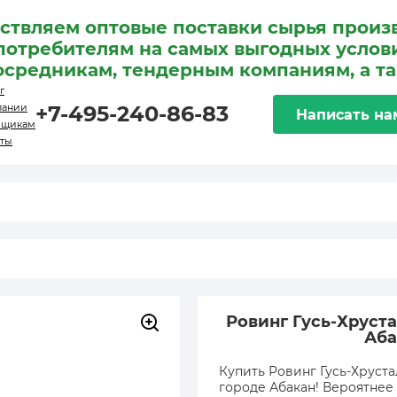
ствляем оптовые поставки сырья произ
потребителям на самых выгодных услови
осредникам, тендерным компаниям, а т
г
пании
+7-495-240-86-83
Написать на
вщикам
кты
Ровинг Гусь-Хруста
Аба
Купить Ровинг Гусь-Хруста
городе Абакан! Вероятнее 