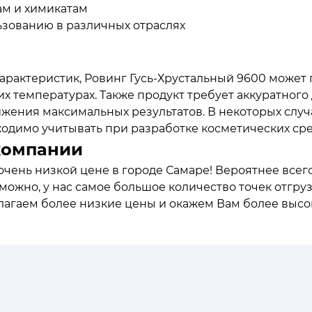
ам и химикатам
ьзованию в различных отраслях
арактеристик, Ровинг Гусь-Хрустальный 9600 може
их температурах. Также продукт требует аккуратног
ижения максимальных результатов. В некоторых слу
одимо учитывать при разработке косметических сре
компании
очень низкой цене в городе Самаре! Вероятнее всег
зможно, у нас самое большое количество точек отгру
длагаем более низкие цены и окажем Вам более высо