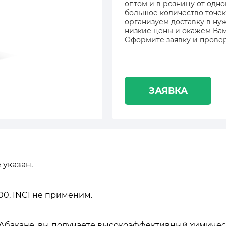
оптом и в розницу от одно
большое количество точек 
организуем доставку в ну
низкие цены и окажем Вам
Оформите заявку и провер
ЗАЯВКА
 указан.
600, INCI не применим.
 Абакане, вы получаете высокоэффективный химичес