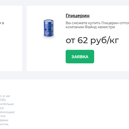
Глицерин
м в
Вы сможете купить Глицерин опто
компании Файнд кемистри
от 62 руб/кг
ЗАЯВКА
р и ни
РФ).
чительно
ся
с помощью
тся
одажи
почты.