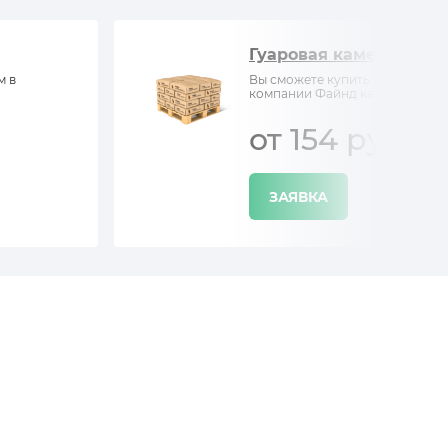
Гуаровая камедь
м в
Вы сможете купить Гуаровая ка
компании Файнд кемистри
от 154 руб/кг
ЗАЯВКА